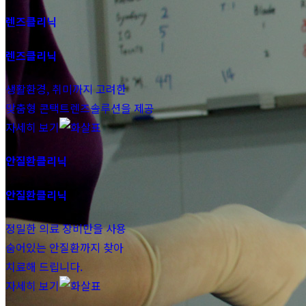
렌즈클리닉
렌즈클리닉
생활환경, 취미까지 고려한
맞춤형 콘택트렌즈솔루션을 제공
자세히 보기
안질환클리닉
안질환클리닉
정밀한 의료 장비만을 사용
숨어있는 안질환까지 찾아
치료해 드립니다.
자세히 보기