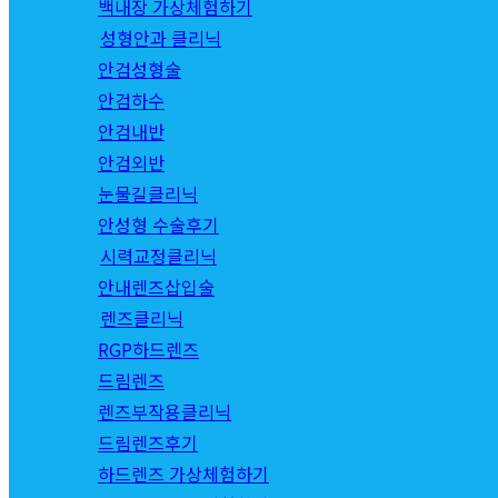
백내장 가상체험하기
성형안과 클리닉
안검성형술
안검하수
안검내반
안검외반
눈물길클리닉
안성형 수술후기
시력교정클리닉
안내렌즈삽입술
렌즈클리닉
RGP하드렌즈
드림렌즈
렌즈부작용클리닉
드림렌즈후기
하드렌즈 가상체험하기