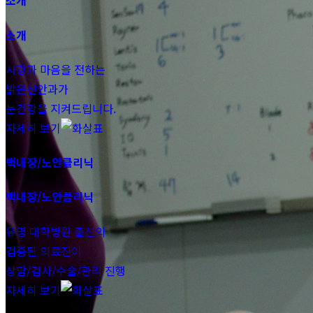
소개
소개
사랑과 마음을 전하는
밝은신안과가
눈건강을 지켜드립니다.
자세히 보기
백내장/노안클리닉
백내장/노안클리닉
유명 대학병원 출신의
검증된 의료진이
상담/검사/수술/관리 진행
자세히 보기