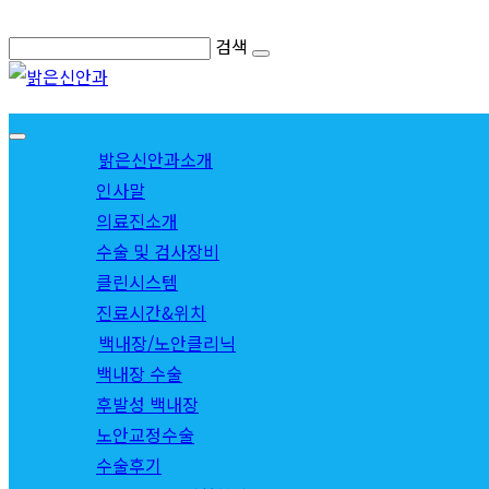
Skip
검색
to
content
밝은신안과소개
인사말
의료진소개
수술 및 검사장비
클린시스템
진료시간&위치
백내장/노안클리닉
백내장 수술
후발성 백내장
노안교정수술
수술후기