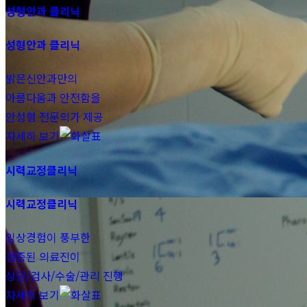
성형안과 클리닉
성형안과 클리닉
밝은신안과만의
아름다움과 안전함을
안성형 전문의가 제공
자세히 보기
시력교정클리닉
시력교정클리닉
임상경험이 풍부한
검증된 의료진이
상담/검사/수술/관리 진행
자세히 보기